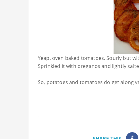
Yeap, oven baked tomatoes. Sourly but wit
Sprinkled it with oreganos and lightly salt
So, potatoes and tomatoes do get along ver
.
SHARE THIS