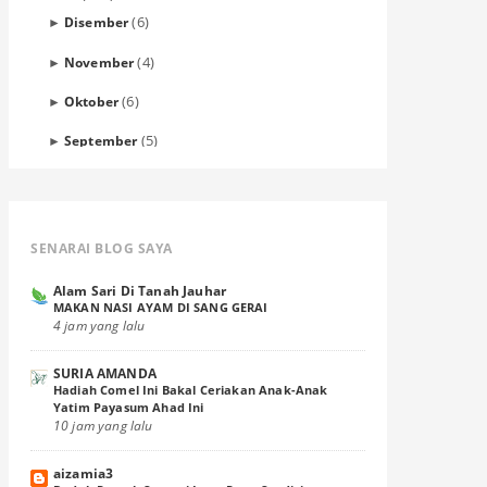
(6)
Disember
►
(4)
November
►
(6)
Oktober
►
(5)
September
►
(4)
Ogos
►
(7)
Julai
►
SENARAI BLOG SAYA
(15)
Jun
▼
Menu Sahur Mudah ke 3
Alam Sari Di Tanah Jauhar
MAKAN NASI AYAM DI SANG GERAI
4 jam yang lalu
Business Iftar di Palm Hotel Seremban
Bila Terlewat Bangun Sahur
SURIA AMANDA
Hadiah Comel Ini Bakal Ceriakan Anak-Anak
Kemalangan di Pagi Hari...
Yatim Payasum Ahad Ini
10 jam yang lalu
Menu Sahur Ringkas Ke 2
aizamia3
Menu Sahur Simple