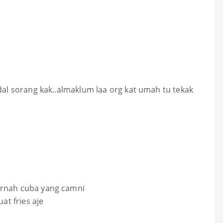
edal sorang kak..almaklum laa org kat umah tu tekak
ernah cuba yang camni
t fries aje