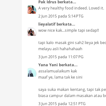
Pak Idrus
berkata...
A very healthy food indeed. Loved it.
2 Jun 2015 pada 5:14 PTG
lieyalatif
berkata...
wow nice kak...simple tapi sedap!!
tapi kalo masak gini sah2 lieya jek b
melayu asli hahahahaah
3 Jun 2015 pada 11:07 PG
Yana Yani
berkata...
assalamualaikum kak
maaf ye, lama tak ke sini
saya suka makan kentang, tapi tak p
biasa campur dalam masakan atau bua
3 Jun 2015 pada 12:51 PTG