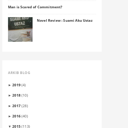
Man is Scared of Commitment?
Novel Review : Suami Aku Ustaz
ARKIB BLOG
(4)
2019
►
(10)
2018
►
(28)
2017
►
(40)
2016
►
(113)
2015
▼