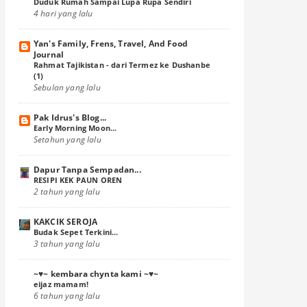
Duduk Rumah Sampai Lupa Rupa Sendiri
4 hari yang lalu
Majlis Menyambut Ramadhan
Yan's Family, Frens, Travel, And Food
Selesai 2 Hari...
Journal
Rahmat Tajikistan - dari Termez ke Dushanbe
Salam Ramadhan Semua...
(1)
Sebulan yang lalu
Spaghetti Goreng
Pak Idrus's Blog...
Berketupat Sebelum Puasa
Early Morning Moon...
Setahun yang lalu
Yakinlah Dgn Kasih Sayang ALLAH...
Dapur Tanpa Sempadan...
WW: Buah Keriang
RESIPI KEK PAUN OREN
2 tahun yang lalu
Healthy Potatoes Tomatoes Snacks
KAKCIK SEROJA
Site Survey nak Merompak?
Budak Sepet Terkini...
3 tahun yang lalu
(16)
Mei
►
~♥~ kembara chynta kami ~♥~
(10)
April
►
eijaz mamam!
6 tahun yang lalu
(14)
Mac
►