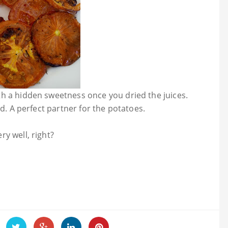
h a hidden sweetness once you dried the juices.
ed. A perfect partner for the potatoes.
y well, right?