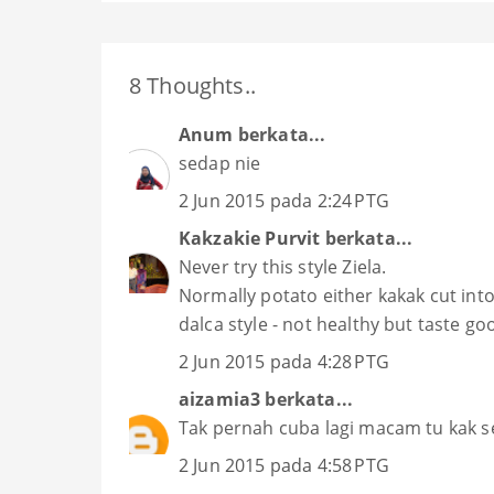
8 Thoughts..
Anum
berkata...
sedap nie
2 Jun 2015 pada 2:24 PTG
Kakzakie Purvit
berkata...
Never try this style Ziela.
Normally potato either kakak cut into
dalca style - not healthy but taste goo
2 Jun 2015 pada 4:28 PTG
aizamia3
berkata...
Tak pernah cuba lagi macam tu kak 
2 Jun 2015 pada 4:58 PTG